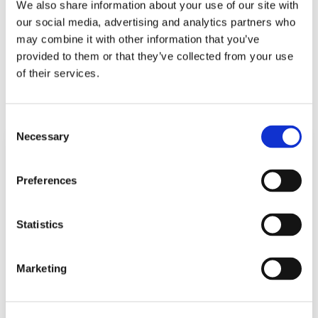
We also share information about your use of our site with
に、ローコード開発ならではのレガシーマ
our social media, advertising and analytics partners who
イグレーションのメリット、手順、事例な
may combine it with other information that you’ve
provided to them or that they’ve collected from your use
どを紹介
します。
of their services.
Consent
Necessary
Selection
メールアドレス
Preferences
Statistics
姓
Marketing