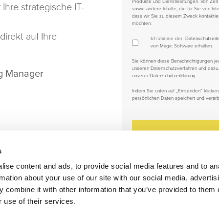
Produkte und Dienstleistungen. Von Zeit
 Ihre strategische IT-
sowie andere Inhalte, die für Sie von In
dass wir Sie zu diesem Zweck kontaktier
möchten:
irekt auf Ihre
Ich stimme der
Datenschutzerk
von Magic Software erhalten.
Sie können diese Benachrichtigungen jed
unseren Datenschutzverfahren und dazu, w
ing Manager
unserer
Datenschutzerklärung
.
Indem Sie unten auf „Einsenden“ klicke
persönlichen Daten speichert und verarbe
s
ise content and ads, to provide social media features and to an
rmation about your use of our site with our social media, advertis
 combine it with other information that you’ve provided to them o
 use of their services.