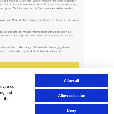
 zu Zeit möchten wir Sie über unsere Produkte und Dienstleistungen
teresse sein könnten, informieren. Wenn Sie damit einverstanden sind,
en, geben Sie bitte unten an, wie Sie von uns kontaktiert werden
lärung
von Magic Software zu und möchte andere Benachrichtigungen
erzeit abbestellen. Weitere Informationen zum Abbestellen, zu
ie wir Ihre Privatsphäre schützen und respektieren, finden Sie in
n, stimmen Sie zu, dass Magic Software die oben angegebenen
itet, um Ihnen die angeforderten Inhalte bereitzustellen.
Allow all
alyse our
ing and
Allow selection
r that
Deny