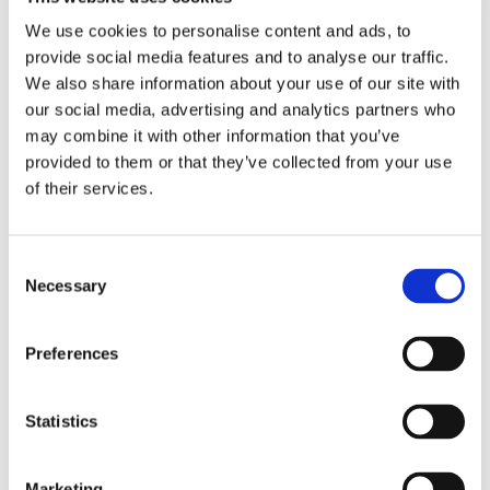
Angular-Codes. Diese Synergie
We use cookies to personalise content and ads, to
vereinfacht die Codierung in Angular
provide social media features and to analyse our traffic.
unter Verwendung der Technologie und
We also share information about your use of our site with
our social media, advertising and analytics partners who
Philosophie von Magic. Es geht nur
may combine it with other information that you’ve
darum, Entwicklern das Leben leichter
provided to them or that they’ve collected from your use
zu machen.
of their services.
Das Whitepaper ist kostenlos und
steht Ihnen als Download zur
Consent
Necessary
Selection
Verfügung. Jetzt herunterladen!
Preferences
Whitepaper Download
Statistics
Vorname*
Marketing