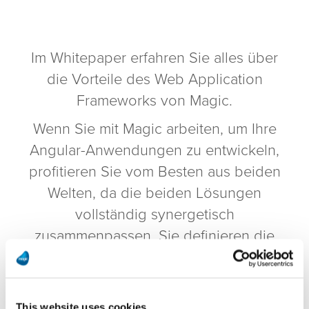
Im Whitepaper erfahren Sie alles über
die Vorteile des Web Application
Frameworks von Magic.
Wenn Sie mit Magic arbeiten, um Ihre
Angular-Anwendungen zu entwickeln,
profitieren Sie vom Besten aus beiden
Welten, da die beiden Lösungen
vollständig synergetisch
zusammenpassen. Sie definieren die
Geschäftslogik in Magic, sowohl für das
Backend als auch für das Frontend, und
entwickeln die Präsentation mithilfe des
This website uses cookies