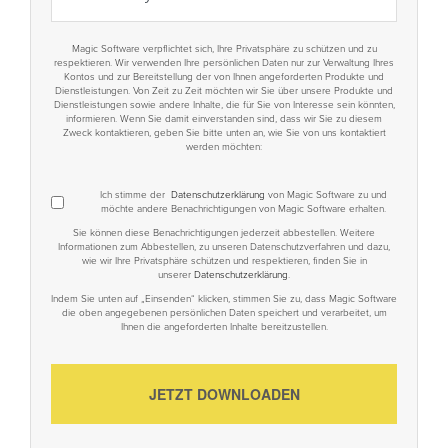
Magic Software verpflichtet sich, Ihre Privatsphäre zu schützen und zu
respektieren. Wir verwenden Ihre persönlichen Daten nur zur Verwaltung Ihres
Kontos und zur Bereitstellung der von Ihnen angeforderten Produkte und
Dienstleistungen. Von Zeit zu Zeit möchten wir Sie über unsere Produkte und
Dienstleistungen sowie andere Inhalte, die für Sie von Interesse sein könnten,
informieren. Wenn Sie damit einverstanden sind, dass wir Sie zu diesem
Zweck kontaktieren, geben Sie bitte unten an, wie Sie von uns kontaktiert
werden möchten:
Ich stimme der
Datenschutzerklärung
von Magic Software zu und
möchte andere Benachrichtigungen von Magic Software erhalten.
Sie können diese Benachrichtigungen jederzeit abbestellen. Weitere
Informationen zum Abbestellen, zu unseren Datenschutzverfahren und dazu,
wie wir Ihre Privatsphäre schützen und respektieren, finden Sie in
unserer
Datenschutzerklärung
.
Indem Sie unten auf „Einsenden“ klicken, stimmen Sie zu, dass Magic Software
die oben angegebenen persönlichen Daten speichert und verarbeitet, um
Ihnen die angeforderten Inhalte bereitzustellen.